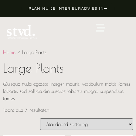
PLAN NU JE INTERIEURADVIES IN
Home
/ Large Plants
Large Plants
Quisque nulla egestas integer mauris, vestibulum mattis fames
lobortis sed sollicitudin suscipit lobortis magna suspendisse
fames
Toont alle 7 resultaten