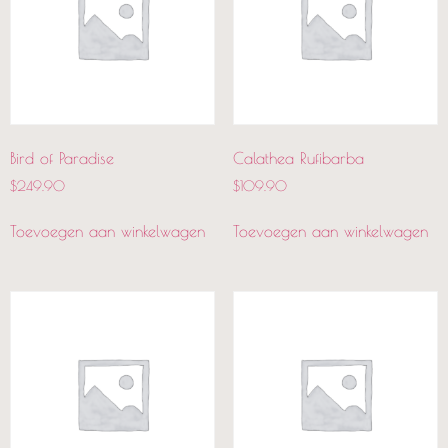
Bird of Paradise
Calathea Rufibarba
$
249.90
$
109.90
Toevoegen aan winkelwagen
Toevoegen aan winkelwagen