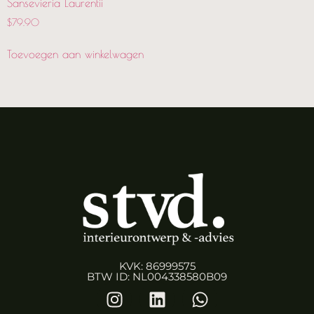
Sansevieria Laurentii
$
79.90
Toevoegen aan winkelwagen
KVK: 86999575
BTW ID: NL004338580B09