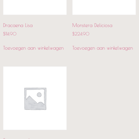
Dracaena Lisa
Monstera Deliciosa
$
114.90
$
224.90
Toevoegen aan winkelwagen
Toevoegen aan winkelwagen