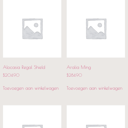
Alocasia Regal Shield
Aralia Ming
$
204.90
$
284.90
Toevoegen aan winkelwagen
Toevoegen aan winkelwagen