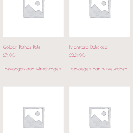
Golden Pothos Pole
Monstera Deliciosa
$
74.90
$
224.90
Toevoegen aan winkelwagen
Toevoegen aan winkelwagen