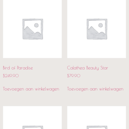
Bird of Paradise
Calathea Beauty Star
$
249.90
$
79.90
Toevoegen aan winkelwagen
Toevoegen aan winkelwagen