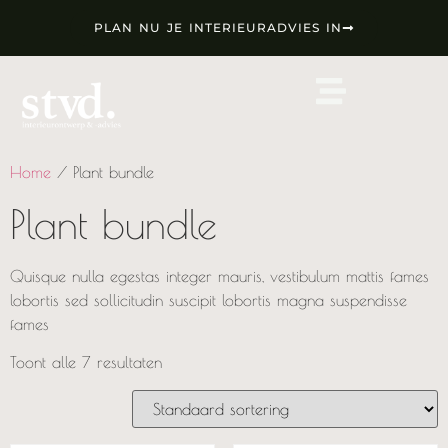
PLAN NU JE INTERIEURADVIES IN
Home
/ Plant bundle
Plant bundle
Quisque nulla egestas integer mauris, vestibulum mattis fames
lobortis sed sollicitudin suscipit lobortis magna suspendisse
fames
Toont alle 7 resultaten