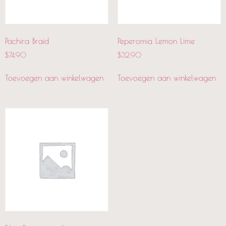
Pachira Braid
Peperomia Lemon Lime
$
74.90
$
32.90
Toevoegen aan winkelwagen
Toevoegen aan winkelwagen