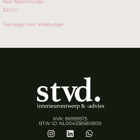
Pilea Peperomioides
$
24.00
Toevoegen aan winkelwagen
KVK: 86999575
BTW ID: NL004338580B09